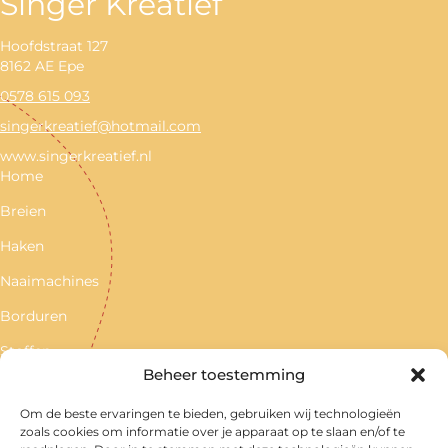
Singer Kreatief
Hoofdstraat 127
8162 AE Epe
0578 615 093
singerkreatief@hotmail.com
www.singerkreatief.nl
Home
Breien
Haken
Naaimachines
Borduren
Stoffen
Beheer toestemming
Kleinvak
Om de beste ervaringen te bieden, gebruiken wij technologieën
Contact
zoals cookies om informatie over je apparaat op te slaan en/of te