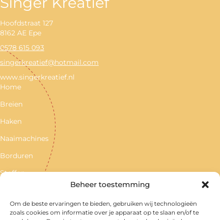
Singer Kreatief
Hoofdstraat 127
8162 AE Epe
0578 615 093
singerkreatief@hotmail.com
www.singerkreatief.nl
Home
Breien
Haken
Naaimachines
Borduren
Stoffen
Beheer toestemming
Kleinvak
Om de beste ervaringen te bieden, gebruiken wij technologieën
Contact
zoals cookies om informatie over je apparaat op te slaan en/of te