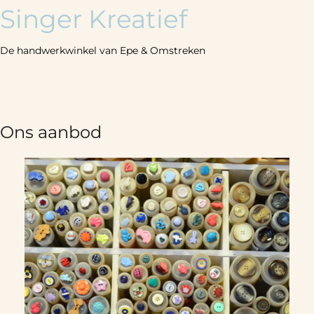
Singer Kreatief
De handwerkwinkel van Epe & Omstreken
Ons aanbod
Previous
N